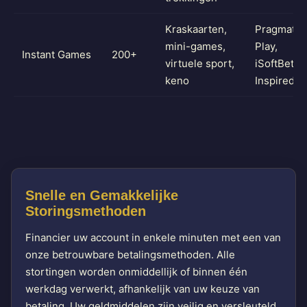
Kraskaarten,
Pragmatic
mini-games,
Play,
Instant Games
200+
virtuele sport,
iSoftBet,
keno
Inspired
Snelle en Gemakkelijke
Storingsmethoden
Financier uw account in enkele minuten met een van
onze betrouwbare betalingsmethoden. Alle
stortingen worden onmiddellijk of binnen één
werkdag verwerkt, afhankelijk van uw keuze van
betaling. Uw geldmiddelen zijn veilig en versleuteld