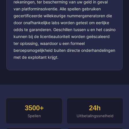
rekeningen, ter bescherming van uw geld in geval
van platforminsolventie. Alle spellen gebruiken
gecertificeerde willekeurige nummergeneratoren die
door onafhankelijke labs worden getest om eerlijke
odds te garanderen. Geschillen tussen u en het casino
kunnen bij de licentieautoriteit worden geëscaleerd
ter oplossing, waardoor u een formeel
beroepsmogelijkheid buiten directe onderhandelingen
met de exploitant krijgt.
3500+
24h
Spellen
Uitbetalingssnelheid