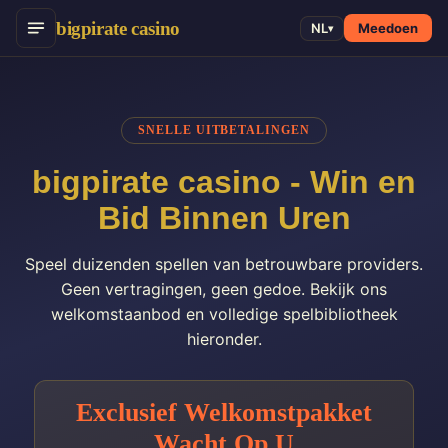
bigpirate casino
NL
Meedoen
▾
SNELLE UITBETALINGEN
bigpirate casino - Win en
Bid Binnen Uren
Speel duizenden spellen van betrouwbare providers.
Geen vertragingen, geen gedoe. Bekijk ons
welkomstaanbod en volledige spelbibliotheek
hieronder.
Exclusief Welkomstpakket
Wacht Op U