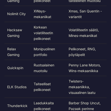
Gaming
pelikoneet
taiteellinen muotoilu
XWays-
Xmas, San Quentin -
Nolimit City
mekaniikat
variantit
Korkean
Hacksaw
Volatiliteetin säätö,
volatiliteetin
Gaming
Mines-mekaniikat
pelikoneet
Relax
Monipuolinen
Pelikoneet, RNG,
Gaming
portfolio
pöytäpelit
Ruotsalainen
Penny Lane Motors,
Quickspin
muotoilu
Wins-mekaaniikka
Twisters-
Taiteelliset
ELK Studios
mekaaniikka,
pelikoneet
visuaalinen laatu
Laadukkaita
Barber Shop Uncut,
Thunderkick
pelikoneet
Pazaak perinne