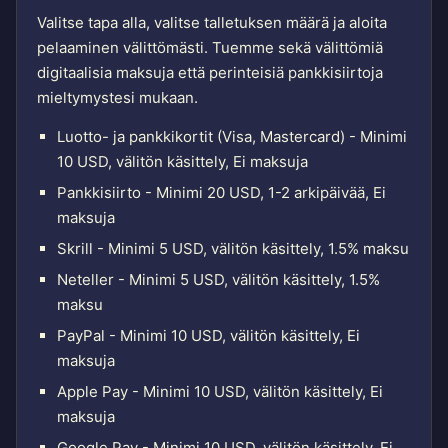
Valitse tapa alla, valitse talletuksen määrä ja aloita
pelaaminen välittömästi. Tuemme sekä välittömiä
digitaalisia maksuja että perinteisiä pankkisiirtoja
mieltymystesi mukaan.
Luotto- ja pankkikortit (Visa, Mastercard) - Minimi
10 USD, välitön käsittely, Ei maksuja
Pankkisiirto - Minimi 20 USD, 1-2 arkipäivää, Ei
maksuja
Skrill - Minimi 5 USD, välitön käsittely, 1.5% maksu
Neteller - Minimi 5 USD, välitön käsittely, 1.5%
maksu
PayPal - Minimi 10 USD, välitön käsittely, Ei
maksuja
Apple Pay - Minimi 10 USD, välitön käsittely, Ei
maksuja
Google Pay - Minimi 10 USD, välitön käsittely, Ei