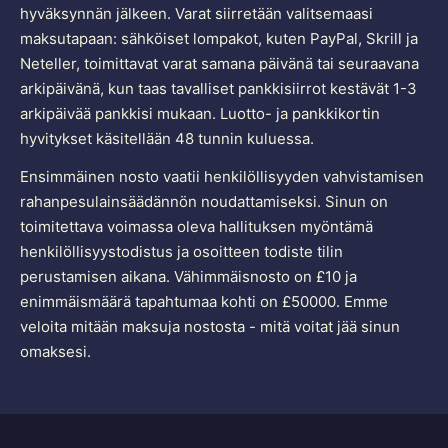
hyväksynnän jälkeen. Varat siirretään valitsemaasi
maksutapaan: sähköiset lompakot, kuten PayPal, Skrill ja
Neteller, toimittavat varat samana päivänä tai seuraavana
arkipäivänä, kun taas tavalliset pankkisiirrot kestävät 1-3
arkipäivää pankkisi mukaan. Luotto- ja pankkikortin
hyvitykset käsitellään 48 tunnin kuluessa.
Ensimmäinen nosto vaatii henkilöllisyyden vahvistamisen
rahanpesulainsäädännön noudattamiseksi. Sinun on
toimitettava voimassa oleva hallituksen myöntämä
henkilöllisyystodistus ja osoitteen todiste tilin
perustamisen aikana. Vähimmäisnosto on £10 ja
enimmäismäärä tapahtumaa kohti on £50000. Emme
veloita mitään maksuja nostosta - mitä voitat jää sinun
omaksesi.