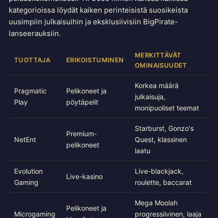
kategorioissa löydät kaiken perinteisistä suosikeista
uusimpiin julkaisuihin ja eksklusiivisiin BigPirate-
lanseerauksiin.
MERKITTÄVÄT
TUOTTAJA
ERIKOISTUMINEN
OMINAISUUDET
Korkea määrä
Pragmatic
Pelikoneet ja
julkaisuja,
Play
pöytäpelit
monipuoliset teemat
Starburst, Gonzo's
Premium-
NetEnt
Quest, klassinen
pelikoneet
laatu
Evolution
Live-blackjack,
Live-kasino
Gaming
roulette, baccarat
Mega Moolah
Pelikoneet ja
Microgaming
progressiivinen, laaja