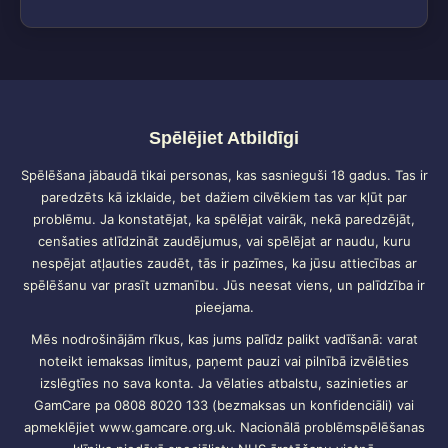
Spēlējiet Atbildīgi
Spēlēšana jābaudā tikai personas, kas sasnieguši 18 gadus. Tas ir
paredzēts kā izklaide, bet dažiem cilvēkiem tas var kļūt par
problēmu. Ja konstatējat, ka spēlējat vairāk, nekā paredzējāt,
cenšaties atlīdzināt zaudējumus, vai spēlējat ar naudu, kuru
nespējat atļauties zaudēt, tās ir pazīmes, ka jūsu attiecības ar
spēlēšanu var prasīt uzmanību. Jūs neesat viens, un palīdzība ir
pieejama.
Mēs nodrošinājām rīkus, kas jums palīdz palikt vadīšanā: varat
noteikt iemaksas limitus, paņemt pauzi vai pilnībā izvēlēties
izslēgtīes no sava konta. Ja vēlaties atbalstu, sazinieties ar
GamCare pa 0808 8020 133 (bezmaksas un konfidenciāli) vai
apmeklējiet www.gamcare.org.uk. Nacionālā problēmspēlēšanas