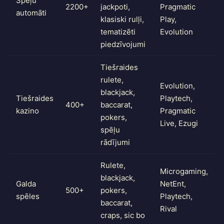
Spēļu
2200+
jackpoti,
Pragmatic
automāti
klasiski rulļi,
Play,
tematizēti
Evolution
piedzīvojumi
Tiešraides
rulete,
Evolution,
blackjack,
Tiešraides
Playtech,
400+
baccarat,
kazino
Pragmatic
pokers,
Live, Ezugi
spēļu
rādījumi
Rulete,
Microgaming,
blackjack,
Galda
NetEnt,
500+
pokers,
spēles
Playtech,
baccarat,
Rival
craps, sic bo