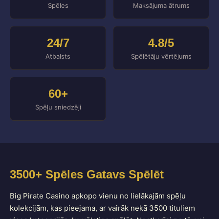
Spēles
Maksājuma ātrums
24/7
4.8/5
Atbalsts
Spēlētāju vērtējums
60+
Spēļu sniedzēji
3500+ Spēles Gatavs Spēlēt
Big Pirate Casino apkopo vienu no lielākajām spēļu
kolekcijām, kas pieejama, ar vairāk nekā 3500 tituliem