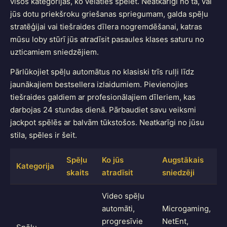
visos kategorijās, ko vēlaties spēlēt. Neatkarīgi no tā, vai
jūs dotu priekšroku griešanas spriegumam, galda spēļu
stratēģijai vai tiešraides dīlera nogremdēšanai, katras
mūsu loby stūrī jūs atradīsit pasaules klases saturu no
uzticamiem sniedzējiem.
Pārlūkojiet spēļu automātus no klasiski trīs rulļi līdz
jaunākajiem bestsellera izlaidumiem. Pievienojies
tiešraides galdiem ar profesionālajiem dīleriem, kas
darbojas 24 stundas dienā. Pārbaudiet savu veiksmi
jackpot spēlēs ar balvām tūkstošos. Neatkarīgi no jūsu
stila, spēles ir šeit.
Spēļu
Ko jūs
Augstākais
Kategorija
skaits
atradīsit
sniedzēji
Video spēļu
automāti,
Microgaming,
progresīvie
NetEnt,