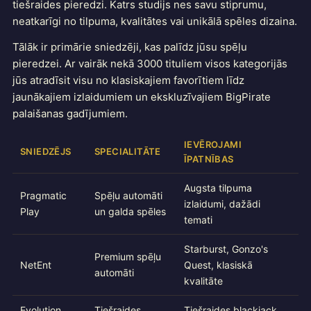
tiešraides pieredzi. Katrs studijs nes savu stiprumu,
neatkarīgi no tilpuma, kvalitātes vai unikālā spēles dizaina.
Tālāk ir primārie sniedzēji, kas palīdz jūsu spēļu
pieredzei. Ar vairāk nekā 3000 tituliem visos kategorijās
jūs atradīsit visu no klasiskajiem favorītiem līdz
jaunākajiem izlaidumiem un ekskluzīvajiem BigPirate
palaišanas gadījumiem.
IEVĒROJAMI
SNIEDZĒJS
SPECIALITĀTE
ĪPATNĪBAS
Augsta tilpuma
Pragmatic
Spēļu automāti
izlaidumi, dažādi
Play
un galda spēles
temati
Starburst, Gonzo's
Premium spēļu
NetEnt
Quest, klasiskā
automāti
kvalitāte
Evolution
Tiešraides
Tiešraides blackjack,