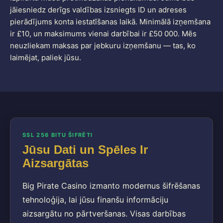
jāiesniedz derīgs valdības izsniegts ID un adreses
pierādījums konta iestatīšanas laikā. Minimālā izņemšana
ir £10, un maksimums vienai darbībai ir £50 000. Mēs
neuzliekam maksas par jebkuru izņemšanu — tas, ko
laimējat, paliek jūsu.
SSL 256 BITU ŠIFRĒTI
Jūsu Dati un Spēles Ir
Aizsargātas
Big Pirate Casino izmanto modernus šifrēšanas
tehnoloģija, lai jūsu finanšu informāciju
aizsargātu no pārtveršanas. Visas darbības