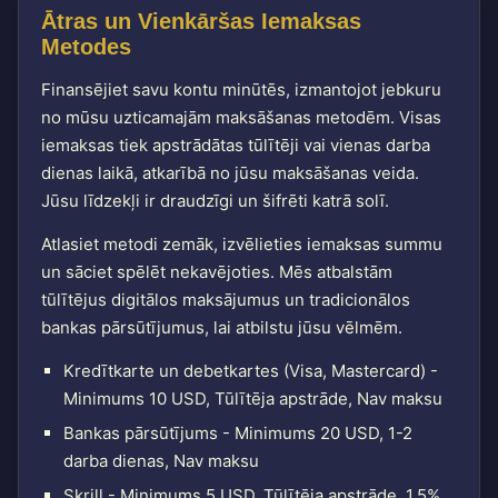
Ātras un Vienkāršas Iemaksas
Metodes
Finansējiet savu kontu minūtēs, izmantojot jebkuru
no mūsu uzticamajām maksāšanas metodēm. Visas
iemaksas tiek apstrādātas tūlītēji vai vienas darba
dienas laikā, atkarībā no jūsu maksāšanas veida.
Jūsu līdzekļi ir draudzīgi un šifrēti katrā solī.
Atlasiet metodi zemāk, izvēlieties iemaksas summu
un sāciet spēlēt nekavējoties. Mēs atbalstām
tūlītējus digitālos maksājumus un tradicionālos
bankas pārsūtījumus, lai atbilstu jūsu vēlmēm.
Kredītkarte un debetkartes (Visa, Mastercard) -
Minimums 10 USD, Tūlītēja apstrāde, Nav maksu
Bankas pārsūtījums - Minimums 20 USD, 1-2
darba dienas, Nav maksu
Skrill - Minimums 5 USD, Tūlītēja apstrāde, 1,5%