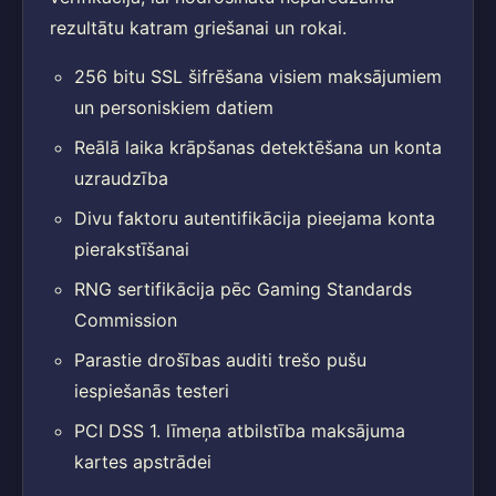
rezultātu katram griešanai un rokai.
256 bitu SSL šifrēšana visiem maksājumiem
un personiskiem datiem
Reālā laika krāpšanas detektēšana un konta
uzraudzība
Divu faktoru autentifikācija pieejama konta
pierakstīšanai
RNG sertifikācija pēc Gaming Standards
Commission
Parastie drošības auditi trešo pušu
iespiešanās testeri
PCI DSS 1. līmeņa atbilstība maksājuma
kartes apstrādei