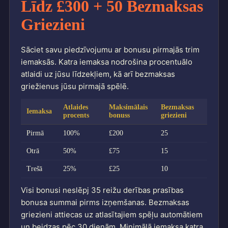
Līdz £300 + 50 Bezmaksas
Griezieni
Sāciet savu piedzīvojumu ar bonusu pirmajās trim
iemaksās. Katra iemaksa nodrošina procentuālo
atlaidi uz jūsu līdzekļiem, kā arī bezmaksas
griežienus jūsu pirmajā spēlē.
Atlaides
Maksimālais
Bezmaksas
Iemaksa
procents
bonuss
griezieni
Pirmā
100%
£200
25
Otrā
50%
£75
15
Trešā
25%
£25
10
Visi bonusi neslēpj 35 reižu derības prasības
bonusa summai pirms izņemšanas. Bezmaksas
griezieni attiecas uz atlasītajiem spēļu automātiem
un beidzas pēc 30 dienām. Minimālā iemaksa katra