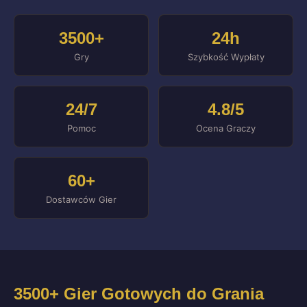
3500+
24h
Gry
Szybkość Wypłaty
24/7
4.8/5
Pomoc
Ocena Graczy
60+
Dostawców Gier
3500+ Gier Gotowych do Grania