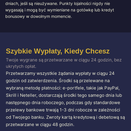
dniach, jeśli są nieużywane. Punkty lojalności nigdy nie
wygasają i mogą być wymieniane na gotówkę lub kredyt
bonusowy w dowolnym momencie.
Szybkie Wypłaty, Kiedy Chcesz
Twoje wygrane są przetwarzane w ciągu 24 godzin, bez
ukrytych opłat.
Przetwarzamy wszystkie żądania wypłaty w ciągu 24
godzin od zatwierdzenia. Środki są przelewane na
wybraną metodę płatności: e-portfele, takie jak PayPal,
Skrill i Neteller, dostarczają środki tego samego dnia lub
następnego dnia roboczego, podczas gdy standardowe
przelewy bankowe trwają 1-3 dni robocze w zależności
od Twojego banku. Zwroty kartą kredytową i debetową są
przetwarzane w ciągu 48 godzin.