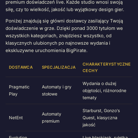
premium doświadczeń live. Każde studio wnosi swoją
siłę, czy to wielkość, jakość lub wyjątkowy design gier.
Poniżej znajdują się główni dostawcy zasilający Twoją
doświadczenie w grze. Dzięki ponad 3000 tytułom we
wszystkich kategoriach, znajdziesz wszystko, od
klasycznych ulubionych po najnowsze wydania i
ekskluzywne uruchomienia BigPirate.
CHARAKTERYSTYCZNE
DOSTAWCA
SPECJALIZACJA
CECHY
Wydania o dużej
Pragmatic
Automaty i gry
objętości, różnorodne
Play
stołowe
tematy
Starburst, Gonzo's
Automaty
NetEnt
Quest, klasyczna
premium
jakość
Evolution
Live blackjack, ruletka,