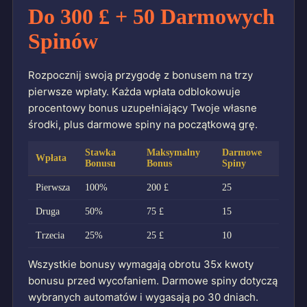
Do 300 £ + 50 Darmowych
Spinów
Rozpocznij swoją przygodę z bonusem na trzy
pierwsze wpłaty. Każda wpłata odblokowuje
procentowy bonus uzupełniający Twoje własne
środki, plus darmowe spiny na początkową grę.
Stawka
Maksymalny
Darmowe
Wpłata
Bonusu
Bonus
Spiny
Pierwsza
100%
200 £
25
Druga
50%
75 £
15
Trzecia
25%
25 £
10
Wszystkie bonusy wymagają obrotu 35x kwoty
bonusu przed wycofaniem. Darmowe spiny dotyczą
wybranych automatów i wygasają po 30 dniach.