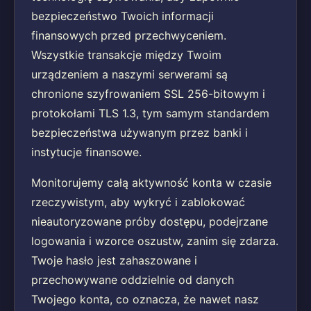
bezpieczeństwo Twoich informacji
finansowych przed przechwyceniem.
Wszystkie transakcje między Twoim
urządzeniem a naszymi serwerami są
chronione szyfrowaniem SSL 256-bitowym i
protokołami TLS 1.3, tym samym standardem
bezpieczeństwa używanym przez banki i
instytucje finansowe.
Monitorujemy całą aktywność konta w czasie
rzeczywistym, aby wykryć i zablokować
nieautoryzowane próby dostępu, podejrzane
logowania i wzorce oszustw, zanim się zdarza.
Twoje hasło jest zahaszowane i
przechowywane oddzielnie od danych
Twojego konta, co oznacza, że nawet nasz