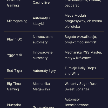
Casino live
Gaming
baccarat
Mega Moolah
Automaty i
Microgaming
progresywny, obszerna
klasyki
biblioteka
Nowoczesne
Bogate wizualizacje,
Play'n GO
automaty
projekt mobilny-first
Innowacyjne
Mechanika YGS Master,
Yggdrasil
automaty
motyw Królestwa
Turnieje Daily Drops
Red Tiger
Automaty i gry
and Wins
Big Time
Mechanika
Warianty Sugar Rush,
Gaming
Megaways
Sweet Bonanza
Automaty
Blueprint
licencjonowane,
Gry markowe